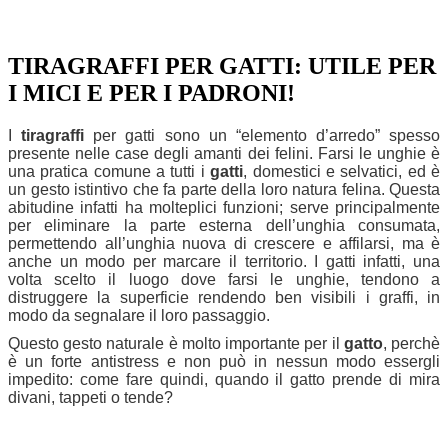
TIRAGRAFFI PER GATTI: UTILE PER
I MICI E PER I PADRONI!
I
tiragraffi
per gatti sono un “elemento d’arredo” spesso
presente nelle case degli amanti dei felini. Farsi le unghie è
una pratica comune a tutti i
gatti
, domestici e selvatici, ed è
un gesto istintivo che fa parte della loro natura felina. Questa
abitudine infatti ha molteplici funzioni; serve principalmente
per eliminare la parte esterna dell’unghia consumata,
permettendo all’unghia nuova di crescere e affilarsi, ma è
anche un modo per marcare il territorio. I gatti infatti, una
volta scelto il luogo dove farsi le unghie, tendono a
distruggere la superficie rendendo ben visibili i graffi, in
modo da segnalare il loro passaggio.
Questo gesto naturale è molto importante per il
gatto
, perchè
è un forte antistress e non può in nessun modo essergli
impedito: come fare quindi, quando il gatto prende di mira
divani, tappeti o tende?