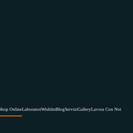
Shop Online
Laboratori
Wishlist
Blog
Servizi
Gallery
Lavora Con Noi