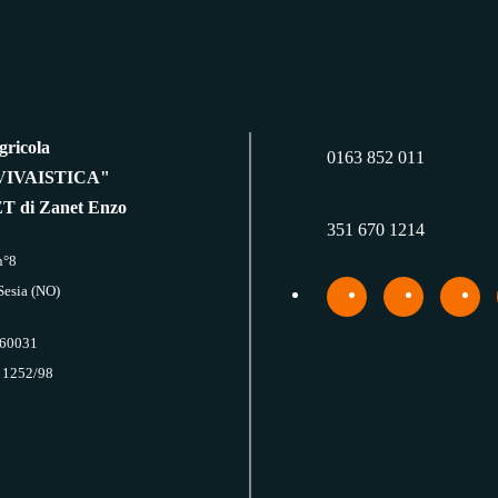
gricola
0163 852 011
IVAISTICA"
ET di Zanet Enzo
351 670 1214
n°8
Sesia (NO)
660031
 1252/98